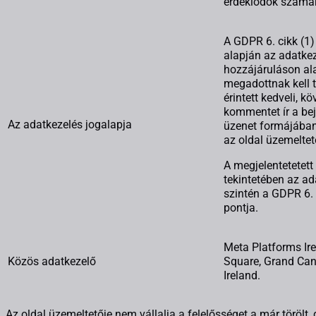
érdeklődők számá
A GDPR 6. cikk (1)
alapján az adatke
hozzájáruláson al
megadottnak kell t
érintett kedveli, kö
kommentet ír a be
Az adatkezelés jogalapja
üzenet formájában
az oldal üzemeltet
A megjelentetetett
tekintetében az ad
szintén a GDPR 6. 
pontja.
Meta Platforms Ire
Közös adatkezelő
Square, Grand Cana
Ireland.
Az oldal üzemeltetője nem vállalja a felelősséget a már törölt,