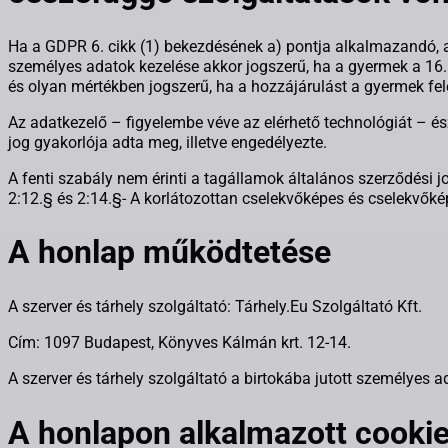
Ha a GDPR 6. cikk (1) bekezdésének a) pontja alkalmazandó, 
személyes adatok kezelése akkor jogszerű, ha a gyermek a 16. 
és olyan mértékben jogszerű, ha a hozzájárulást a gyermek felet
Az adatkezelő – figyelembe véve az elérhető technológiát – észs
jog gyakorlója adta meg, illetve engedélyezte.
A fenti szabály nem érinti a tagállamok általános szerződési 
2:12.§ és 2:14.§- A korlátozottan cselekvőképes és cselekvőké
A honlap működtetése
A szerver és tárhely szolgáltató: Tárhely.Eu Szolgáltató Kft.
Cím: 1097 Budapest, Könyves Kálmán krt. 12-14.
A szerver és tárhely szolgáltató a birtokába jutott személyes 
A honlapon alkalmazott cookie