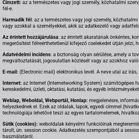
Címzett:
az a természetes vagy jogi személy, közhatalmi szerv,
fél-e.
Harmadik fél
: az a természetes vagy jogi személy, közhatalmi
vagy azokkal a személyekkel, akik az adatkezelő vagy adatfeld
Az érintett hozzájárulása
: az érintett akaratának önkéntes, ko
megerősítést félreérthetetlenül kifejező cselekedet útján jelzi
Adatvédelmi incidens
: a biztonság olyan sérülése, amely a t
megváltoztatását, jogosulatlan közlését vagy az azokhoz való
E-mail:
(Electronic mail) elektronikus levél. A neve utal az ír
Internet:
az Internet (Internetworking System) számítógépes h
kereskedelmi, üzleti, oktatási, kutatási, és egyéb intézményeke
Weblap, Weboldal, Webportál, Honlap:
megjelenésre, informáci
helyezkednek el. Ezek az oldalak, lapok, egyedi címmel (hiva
technológiája lehetővé teszi az egyes tartalomelemek, hivatkoz
Sütik (cookies):
weboldalak kényelmi funkcióinak megteremtésér
tárolt, ún. session cookie. Adatkezelés szempontjából a session
használatáról.