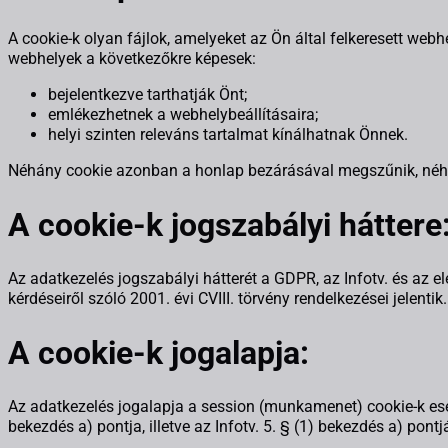
A cookie-k olyan fájlok, amelyeket az Ön által felkeresett web
webhelyek a következőkre képesek:
bejelentkezve tarthatják Önt;
emlékezhetnek a webhelybeállításaira;
helyi szinten releváns tartalmat kínálhatnak Önnek.
Néhány cookie azonban a honlap bezárásával megszűnik, néhán
A cookie-k jogszabályi háttere
Az adatkezelés jogszabályi hátterét a GDPR, az Infotv. és az
kérdéseiről szóló 2001. évi CVIII. törvény rendelkezései jelentik.
A cookie-k jogalapja:
Az adatkezelés jogalapja a session (munkamenet) cookie-k eseté
bekezdés a) pontja, illetve az Infotv. 5. § (1) bekezdés a) po