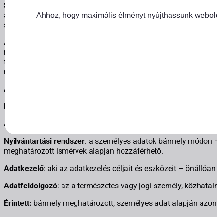
Személyes adat különleges kategóriái:
a faji vagy etnikai s
adatok, valamint a természetes személyek egyedi azonosítását
Ahhoz, hogy maximális élményt nyújthassunk weboldal
szexuális irányultságára vonatkozó személyes adatok.
Adatkezelés
: az alkalmazott eljárástól függetlenül a szem
műveletek összessége, így különösen a személyes adatok gyűjté
felhasználása, közlése továbbítása, terjesztése vagy egyéb mó
megsemmisítése.
Adattovábbítás
: az adat meghatározott harmadik személy szám
Nyilvánosságra hozatal
: az adat bárki számára történő hozzáf
Adattörlés
: az adatok felismerhetetlenné tétele olyan módon, 
Nyilvántartási rendszer
: a személyes adatok bármely módon – c
meghatározott ismérvek alapján hozzáférhető.
Adatkezelő
: aki az adatkezelés céljait és eszközeit – önáll
Adatfeldolgozó
: az a természetes vagy jogi személy, közhata
Érintett:
bármely meghatározott, személyes adat alapján azono