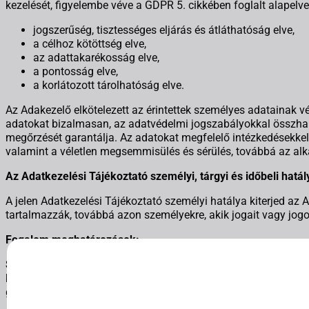
kezelését, figyelembe véve a GDPR 5. cikkében foglalt alapelvek
jogszerűség, tisztességes eljárás és átláthatóság elve,
a célhoz kötöttség elve,
az adattakarékosság elve,
a pontosság elve,
a korlátozott tárolhatóság elve.
Az Adakezelő elkötelezett az érintettek személyes adatainak vé
adatokat bizalmasan, az adatvédelmi jogszabályokkal összhan
megőrzését garantálja. Az adatokat megfelelő intézkedésekkel
valamint a véletlen megsemmisülés és sérülés, továbbá az alk
Az Adatkezelési Tájékoztató személyi, tárgyi és időbeli hatál
A jelen Adatkezelési Tájékoztató személyi hatálya kiterjed az 
tartalmazzák, továbbá azon személyekre, akik jogait vagy jogos
Fogalom meghatározások:
Close GDPR Cookie Banner
Személyes adat
: azonosított vagy azonosítható természetes s
közvetett módon, különösen valamely azonosító, például név, sz
gazdasági, kulturális vagy szociális azonosságára vonatkozó 