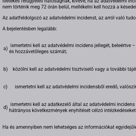
illetékes felügyeleti hatóságnak, kivéve, ha az adatvédelmi i
nem történik meg 72 órán belül, mellékelni kell hozzá a késede
Az adatfeldolgozó az adatvédelmi incidenst, az arról való tud
A bejelentésben legalább:
ismertetni kell az adatvédelmi incidens jellegét, beleértve 
a)
és hozzávetőleges számát;
b)
közölni kell az adatvédelmi tisztviselő vagy a további táj
c)
ismertetni kell az adatvédelmi incidensből eredő, valósz
ismertetni kell az adatkezelő által az adatvédelmi incidens
d)
hátrányos következmények enyhítését célzó intézkedéseket
Ha és amennyiben nem lehetséges az információkat egyidejűleg