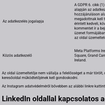
A GDPR 6. cikk (1)
alapján az adatke
hozzájáruláson al
megadottnak kell t
Az adatkezelés jogalapja
érintett kedveli, kö
kommentet ír a be
üzenet formájában
az oldal üzemeltet
Meta Platforms Ire
Közös adatkezelő
Square, Grand Cana
Ireland.
Az oldal üzemeltetője nem vállalja a felelősséget a már törölt,
keresőoldal működtetőjének kell gondoskodni.
Az Instagram adatvédelméről bővebben az alábbi linkre kattin
LinkedIn oldallal kapcsolatos 