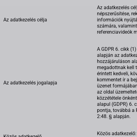
Az adatkezelés cél
népszerűsítése, r
Az adatkezelés célja
információk nyújt
számára, valamint
referenciavideók m
A GDPR 6. cikk (1)
alapján az adatke
hozzájáruláson al
megadottnak kell t
érintett kedveli, kö
kommentet ír a be
Az adatkezelés jogalapja
üzenet formájában
az oldal üzemeltet
közzététele önkén
alapul (GDPR) 6. c
pontja, továbbá a 
2:48. § alapján.
Közös adatkezelő:
Közös adatkezelő