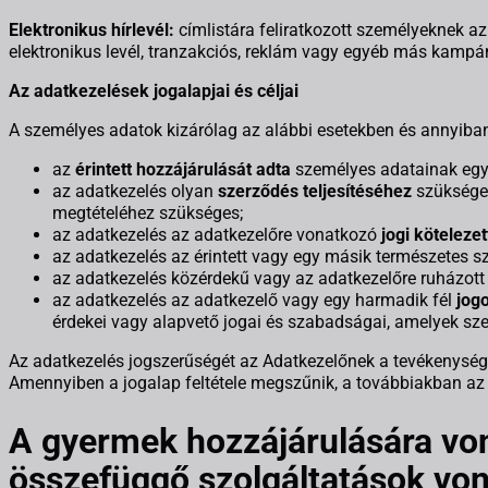
Elektronikus hírlevél:
címlistára feliratkozott személyeknek az 
elektronikus levél, tranzakciós, reklám vagy egyéb más kampán
Az adatkezelések jogalapjai és céljai
A személyes adatok kizárólag az alábbi esetekben és annyiban 
az
érintett hozzájárulását adta
személyes adatainak egy 
az adatkezelés olyan
szerződés teljesítéséhez
szükséges
megtételéhez szükséges;
az adatkezelés az adatkezelőre vonatkozó
jogi köteleze
az adatkezelés az érintett vagy egy másik természetes 
az adatkezelés közérdekű vagy az adatkezelőre ruházott
az adatkezelés az adatkezelő vagy egy harmadik fél
jog
érdekei vagy alapvető jogai és szabadságai, amelyek sze
Az adatkezelés jogszerűségét az Adatkezelőnek a tevékenysége 
Amennyiben a jogalap feltétele megszűnik, a továbbiakban az a
A gyermek hozzájárulására von
összefüggő szolgáltatások vo