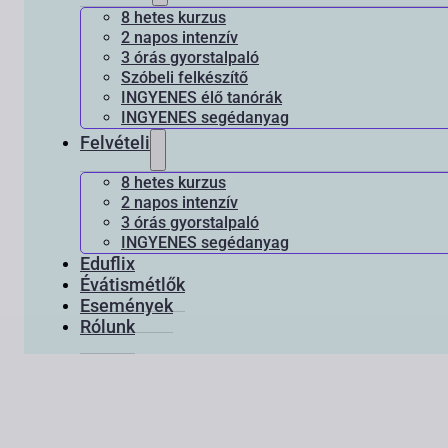
8 hetes kurzus
2 napos intenzív
3 órás gyorstalpaló
Szóbeli felkészítő
INGYENES élő tanórák
INGYENES segédanyag
Felvételi
8 hetes kurzus
2 napos intenzív
3 órás gyorstalpaló
INGYENES segédanyag
Eduflix
Évátismétlők
Események
Rólunk