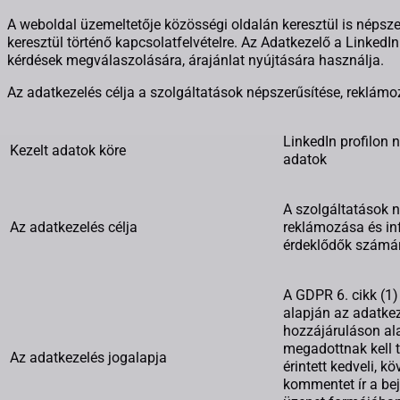
A weboldal üzemeltetője közösségi oldalán keresztül is népszerű
keresztül történő kapcsolatfelvételre. Az Adatkezelő a LinkedIn
kérdések megválaszolására, árajánlat nyújtására használja.
Az adatkezelés célja a szolgáltatások népszerűsítése, reklám
LinkedIn profilon
Kezelt adatok köre
adatok
A szolgáltatások n
Az adatkezelés célja
reklámozása és in
érdeklődők számá
A GDPR 6. cikk (1)
alapján az adatke
hozzájáruláson al
megadottnak kell t
Az adatkezelés jogalapja
érintett kedveli, kö
kommentet ír a be