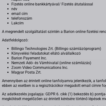
Fizetés online bankkártyával/ Fizetés átutalással
név
email cím
telefonszám
Lakcím
A megrendelt szolgáltatást szintén a Barion online fizetési rend
Adatfeldolgozó:
Billingo Technologies Zrt. (Billingo számlázóprogram)
Könyvelési feladatokat ellátó alvállalkozó
Barion Payement Inc.
Nemzeti Adó- és Vámhivatal (online számlázás)
Zoom Video Communications Inc.
Magyar Posta Zrt.
Amennyiben az érintett online tanfolyamra jelentkezik, a tanf
ebben az esetben is a regisztrációkor megadott email címre f
Az adatkezelés jogalapja: GDPR 6. cikk (1) bekezdés b) pontja-
megkötését megelőzően az érintett kérésére történő lépések m