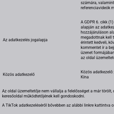
számára, valamint
referenciavideók m
A GDPR 6. cikk (1)
alapján az adatke
hozzájáruláson al
megadottnak kell t
Az adatkezelés jogalapja
érintett kedveli, kö
kommentet ír a be
üzenet formájában
az oldal üzemeltet
Közös adatkezelő: 
Közös adatkezelő
Kína
Az oldal üzemeltetője nem vállalja a felelősséget a már törölt,
keresőoldal működtetőjének kell gondoskodni.
A TikTok adatkezeléséről bővebben az alábbi linkre kattintva 