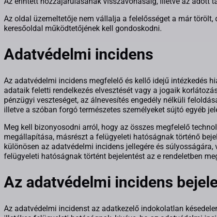
Az érintett hozzájárulásának visszavonásáig, illetve az adott 
Az oldal üzemeltetője nem vállalja a felelősséget a már törölt,
keresőoldal működtetőjének kell gondoskodni.
Adatvédelmi incidens
Az adatvédelmi incidens megfelelő és kellő idejű intézkedés 
adataik feletti rendelkezés elvesztését vagy a jogaik korlát
pénzügyi veszteséget, az álnevesítés engedély nélküli feloldásá
illetve a szóban forgó természetes személyeket sújtó egyéb je
Meg kell bizonyosodni arról, hogy az összes megfelelő technol
megállapítása, másrészt a felügyeleti hatóságnak történő bejele
különösen az adatvédelmi incidens jellegére és súlyosságára, v
felügyeleti hatóságnak történt bejelentést az e rendeletben 
Az adatvédelmi incidens bejele
Az adatvédelmi incidenst az adatkezelő indokolatlan késedelem