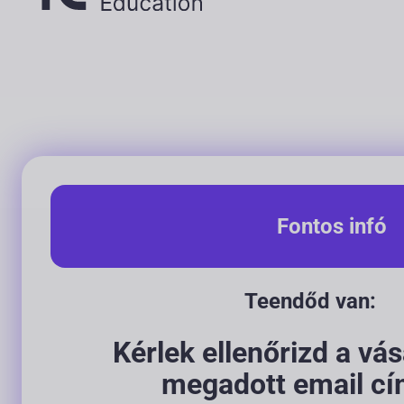
Fontos infó
Teendőd van:
Kérlek ellenőrizd a vá
megadott email cí