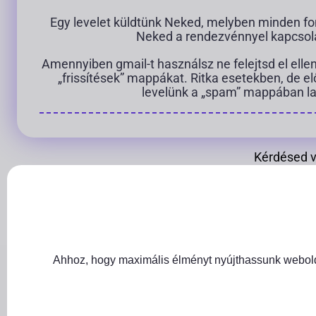
Egy levelet küldtünk Neked, melyben minden fon
Neked a rendezvénnyel kapcsol
Amennyiben gmail-t használsz ne felejtsd el ellen
„frissítések” mappákat. Ritka esetekben, de el
levelünk a „spam” mappában la
Kérdésed v
Close GDPR Cookie Banner
Ahhoz, hogy maximális élményt nyújthassunk weboldal