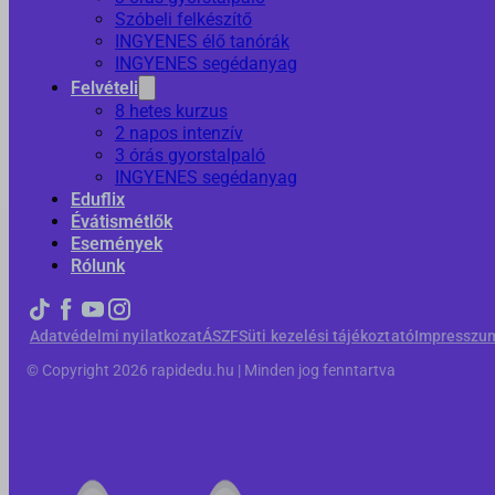
Szóbeli felkészítő
INGYENES élő tanórák
INGYENES segédanyag
Felvételi
8 hetes kurzus
2 napos intenzív
3 órás gyorstalpaló
INGYENES segédanyag
Eduflix
Évátismétlők
Események
Rólunk
Adatvédelmi nyilatkozat
ÁSZF
Süti kezelési tájékoztató
Impresszu
© Copyright 2026 rapidedu.hu | Minden jog fenntartva