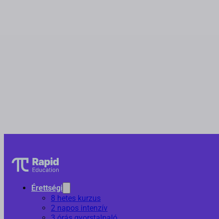
Érettségi
8 hetes kurzus
2 napos intenzív
3 órás gyorstalpaló