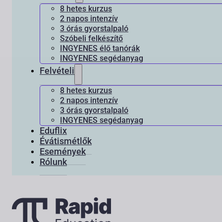
8 hetes kurzus
2 napos intenzív
3 órás gyorstalpaló
Szóbeli felkészítő
INGYENES élő tanórák
INGYENES segédanyag
Felvételi
8 hetes kurzus
2 napos intenzív
3 órás gyorstalpaló
INGYENES segédanyag
Eduflix
Évátismétlők
Események
Rólunk